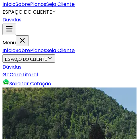
Início
Sobre
Planos
Seja Cliente
ESPAÇO DO CLIENTE
Dúvidas
Menu
Início
Sobre
Planos
Seja Cliente
ESPAÇO DO CLIENTE
Dúvidas
GoCare Litoral
Solicitar Cotação