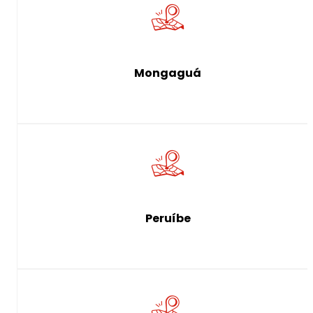
Mongaguá
Peruíbe